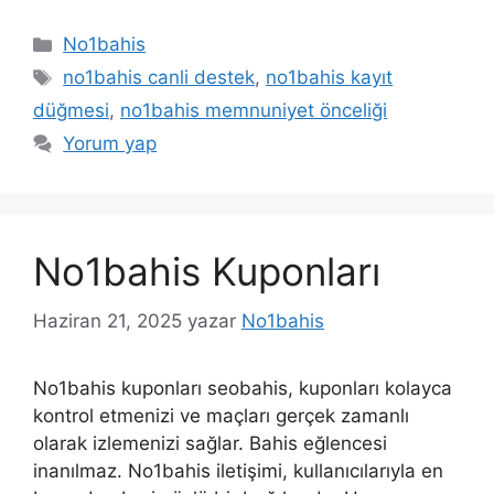
Kategoriler
No1bahis
Etiketler
no1bahis canli destek
,
no1bahis kayıt
düğmesi
,
no1bahis memnuniyet önceliği
Yorum yap
No1bahis Kuponları
Haziran 21, 2025
yazar
No1bahis
No1bahis kuponları seobahis, kuponları kolayca
kontrol etmenizi ve maçları gerçek zamanlı
olarak izlemenizi sağlar. Bahis eğlencesi
inanılmaz. No1bahis iletişimi, kullanıcılarıyla en