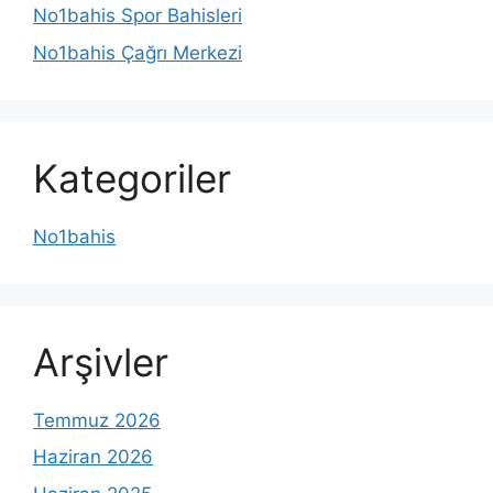
No1bahis Spor Bahisleri
No1bahis Çağrı Merkezi
Kategoriler
No1bahis
Arşivler
Temmuz 2026
Haziran 2026