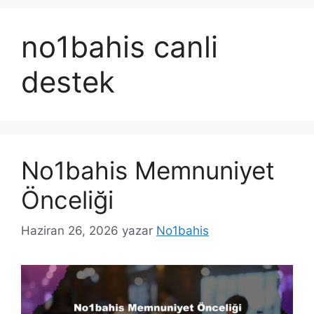
no1bahis canli
destek
No1bahis Memnuniyet
Önceliği
Haziran 26, 2026
yazar
No1bahis