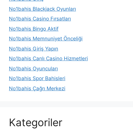
No1bahis Blackjack Oyunları
No1bahis Casino Fırsatları
No1bahis Bingo Aktif
No1bahis Memnuniyet Önceliği
No1bahis Giriş Yapın
No1bahis Canlı Casino Hizmetleri
No1bahis Oyuncuları
No1bahis Spor Bahisleri
No1bahis Çağrı Merkezi
Kategoriler