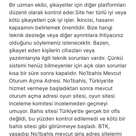
Bir uzman ekibi, şikayetler için diğer platformları
düzenli olarak kontrol eder.Site her türlü iyi veya
kötü şikayetleri çok iyi işler. İkincisi, hasarın
kapsamını belirlemek önemlidir. Bize hangi
teknik desteğe veya diğer ayrıntılara ihtiyacınız
olduğunu söylemeniz istenecektir. Bazen,
şikayet eden kişilerin cihazları veya
yazılımlarıyla ilgili teknik sorunları vardır. Çünkü
sistemi henüz bilmeyenler için açık olan sorunlar
kısa bir süre sonra kapalıdır. No1bahis Mevcut
Oturum Açma Adresi. No1bahis, Türkiye’de
hizmet vermeye başladıktan sonra mevcut
oturum açma adresi oyun sitesi, oyun sitesi
inceleme komitesi incelemeden geçmeyi
umuyor. Bahis sitesi Türkiye’de gerçek bir ofis
değildi, bu yüzden kontrol edilemedi ve kötü bir
bahis sitesi gibi görünmeye başladı. BTK,
yasadışı No1bahis mevcut giriş adres sitelerini