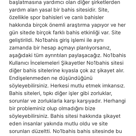
başlatmasına yardımcı olan diğer şirketlerden
yardım alan yasal bir bahis sitesidir. Site,
özellikle spor bahisleri ve canlı bahisler
hakkında birçok önemli araştırma yapıyor ve her
gün sitede birçok farklı bahis etkinliği var. Site
geliştirildi. No1bahis giriş işlemi ile aynı
zamanda bir hesap açmayı planlıyorsanız,
aşağıdaki tüm ayrıntıları paylaşacağız. No1bahis
Kullanıcı İncelemeleri Şikayetler No1bahis sitesi
diğer bahis sitelerine kıyasla çok az şikayet alır.
Endişelenmeden ne düşündüğünü
söyleyebilirsiniz. Herkesi mutlu etmek imkansız.
Bahis siteleri, tıpkı diğer işler gibi zorluklar,
sorunlar ve zorluklarla karşı karşıyadır. Herhangi
bir probleminiz olup olmadığını bize
söyleyebilirsiniz. Bahis sitesi hakkında şikayet
eden insanlar yakında mutlu oldu ve site
sorunları düzeltti. No1bahis bahis sitesinde bu