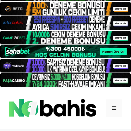
İçeriğe
atla
Menü