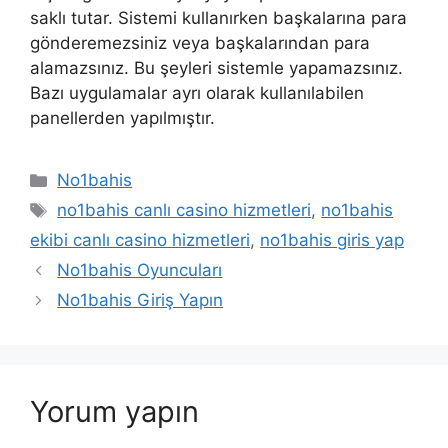
saklı tutar. Sistemi kullanırken başkalarına para
gönderemezsiniz veya başkalarından para
alamazsınız. Bu şeyleri sistemle yapamazsınız.
Bazı uygulamalar ayrı olarak kullanılabilen
panellerden yapılmıştır.
Kategoriler
No1bahis
Etiketler
no1bahis canlı casino hizmetleri
,
no1bahis
ekibi canlı casino hizmetleri
,
no1bahis giris yap
No1bahis Oyuncuları
No1bahis Giriş Yapın
Yorum yapın