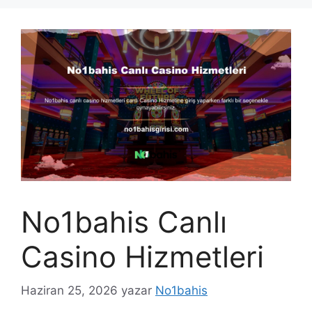
No1bahis Canlı
Casino Hizmetleri
Haziran 25, 2026
yazar
No1bahis