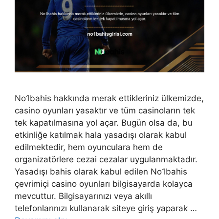
No1bahis hakkında merak ettikleriniz ülkemizde,
casino oyunları yasaktır ve tüm casinoların tek
tek kapatılmasına yol açar. Bugün olsa da, bu
etkinliğe katılmak hala yasadışı olarak kabul
edilmektedir, hem oyunculara hem de
organizatörlere cezai cezalar uygulanmaktadır.
Yasadışı bahis olarak kabul edilen No1bahis
çevrimiçi casino oyunları bilgisayarda kolayca
mevcuttur. Bilgisayarınızı veya akıllı
telefonlarınızı kullanarak siteye giriş yaparak …