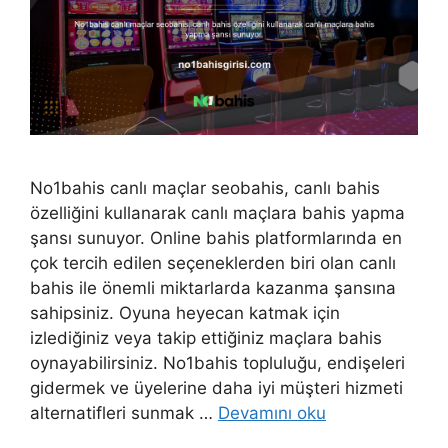
No1bahis canlı maçlar seobahis, canlı bahis
özelliğini kullanarak canlı maçlara bahis yapma
şansı sunuyor. Online bahis platformlarında en
çok tercih edilen seçeneklerden biri olan canlı
bahis ile önemli miktarlarda kazanma şansına
sahipsiniz. Oyuna heyecan katmak için
izlediğiniz veya takip ettiğiniz maçlara bahis
oynayabilirsiniz. No1bahis topluluğu, endişeleri
gidermek ve üyelerine daha iyi müşteri hizmeti
alternatifleri sunmak …
Devamını oku