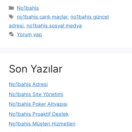
Kategoriler
No1bahis
Etiketler
no1bahis canlı maçlar
,
no1bahis güncel
adresi
,
no1bahis sosyal medya
Yorum yap
Son Yazılar
No1bahis Adresi
No1bahis Site Yönetimi
No1bahis Poker Altyapısı
No1bahis Proaktif Destek
No1bahis Müşteri Hizmetleri