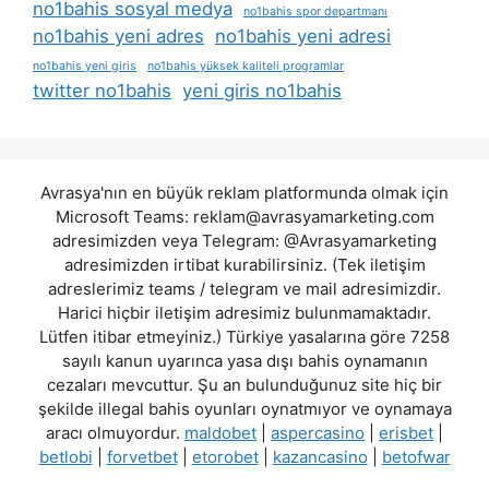
no1bahis sosyal medya
no1bahis spor departmanı
no1bahis yeni adres
no1bahis yeni adresi
no1bahis yeni giris
no1bahis yüksek kaliteli programlar
twitter no1bahis
yeni giris no1bahis
Avrasya'nın en büyük reklam platformunda olmak için
Microsoft Teams:
reklam@avrasyamarketing.com
adresimizden veya Telegram: @Avrasyamarketing
adresimizden irtibat kurabilirsiniz. (Tek iletişim
adreslerimiz teams / telegram ve mail adresimizdir.
Harici hiçbir iletişim adresimiz bulunmamaktadır.
Lütfen itibar etmeyiniz.) Türkiye yasalarına göre 7258
sayılı kanun uyarınca yasa dışı bahis oynamanın
cezaları mevcuttur. Şu an bulunduğunuz site hiç bir
şekilde illegal bahis oyunları oynatmıyor ve oynamaya
aracı olmuyordur.
maldobet
|
aspercasino
|
erisbet
|
betlobi
|
forvetbet
|
etorobet
|
kazancasino
|
betofwar