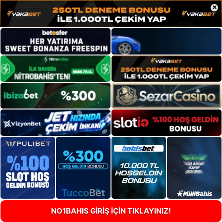
×
NO1BAHIS GİRİŞ İÇİN TIKLAYINIZ!