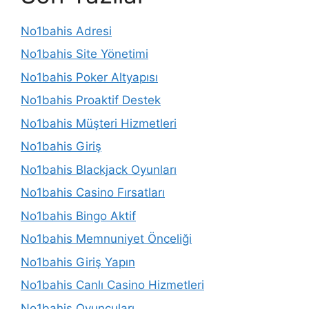
No1bahis Adresi
No1bahis Site Yönetimi
No1bahis Poker Altyapısı
No1bahis Proaktif Destek
No1bahis Müşteri Hizmetleri
No1bahis Giriş
No1bahis Blackjack Oyunları
No1bahis Casino Fırsatları
No1bahis Bingo Aktif
No1bahis Memnuniyet Önceliği
No1bahis Giriş Yapın
No1bahis Canlı Casino Hizmetleri
No1bahis Oyuncuları