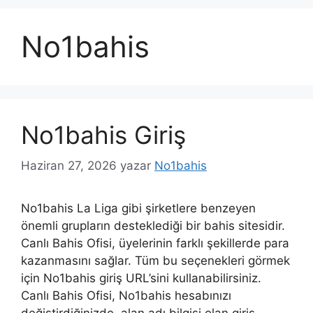
No1bahis
No1bahis Giriş
Haziran 27, 2026
yazar
No1bahis
No1bahis La Liga gibi şirketlere benzeyen
önemli grupların desteklediği bir bahis sitesidir.
Canlı Bahis Ofisi, üyelerinin farklı şekillerde para
kazanmasını sağlar. Tüm bu seçenekleri görmek
için No1bahis giriş URL’sini kullanabilirsiniz.
Canlı Bahis Ofisi, No1bahis hesabınızı