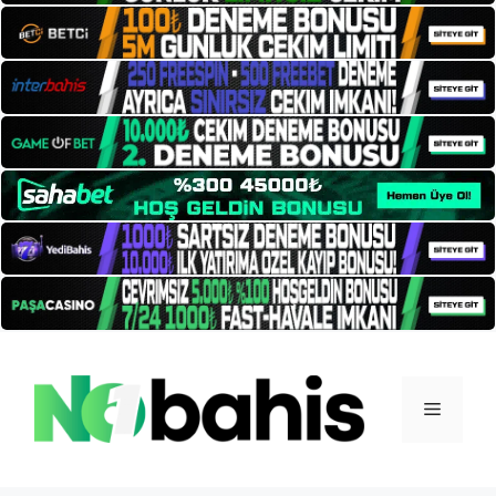
İçeriğe
atla
Menü