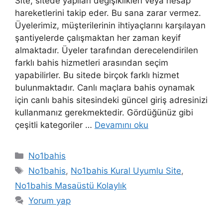
Site, sitede yapılan değişiklikleri veya hesap
hareketlerini takip eder. Bu sana zarar vermez.
Üyelerimiz, müşterilerinin ihtiyaçlarını karşılayan
şantiyelerde çalışmaktan her zaman keyif
almaktadır. Üyeler tarafından derecelendirilen
farklı bahis hizmetleri arasından seçim
yapabilirler. Bu sitede birçok farklı hizmet
bulunmaktadır. Canlı maçlara bahis oynamak
için canlı bahis sitesindeki güncel giriş adresinizi
kullanmanız gerekmektedir. Gördüğünüz gibi
çeşitli kategoriler …
Devamını oku
Kategoriler
No1bahis
Etiketler
No1bahis
,
No1bahis Kural Uyumlu Site
,
No1bahis Masaüstü Kolaylık
Yorum yap