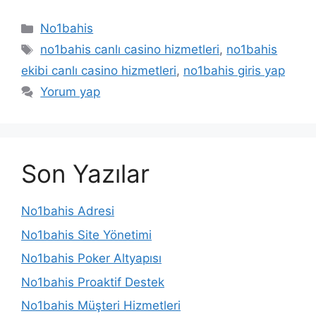
Kategoriler
No1bahis
Etiketler
no1bahis canlı casino hizmetleri
,
no1bahis
ekibi canlı casino hizmetleri
,
no1bahis giris yap
Yorum yap
Son Yazılar
No1bahis Adresi
No1bahis Site Yönetimi
No1bahis Poker Altyapısı
No1bahis Proaktif Destek
No1bahis Müşteri Hizmetleri