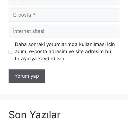
E-
posta
İnternet
sitesi
Daha sonraki yorumlarımda kullanılması için
adım, e-posta adresim ve site adresim bu
tarayıcıya kaydedilsin.
Son Yazılar