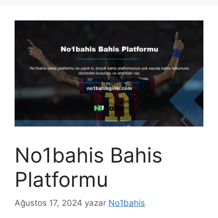
No1bahis Bahis
Platformu
Ağustos 17, 2024
yazar
No1bahis