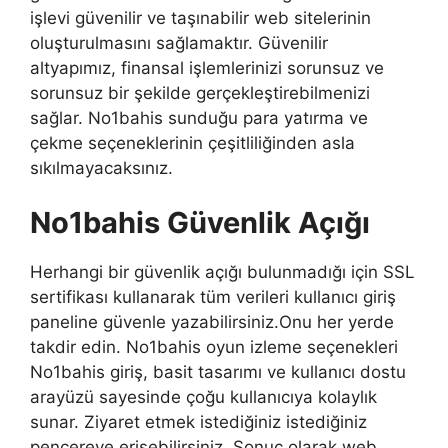
işlevi güvenilir ve taşınabilir web sitelerinin
oluşturulmasını sağlamaktır. Güvenilir
altyapımız, finansal işlemlerinizi sorunsuz ve
sorunsuz bir şekilde gerçekleştirebilmenizi
sağlar. No1bahis sunduğu para yatırma ve
çekme seçeneklerinin çeşitliliğinden asla
sıkılmayacaksınız.
No1bahis Güvenlik Açığı
Herhangi bir güvenlik açığı bulunmadığı için SSL
sertifikası kullanarak tüm verileri kullanıcı giriş
paneline güvenle yazabilirsiniz.Onu her yerde
takdir edin. No1bahis oyun izleme seçenekleri
No1bahis giriş, basit tasarımı ve kullanıcı dostu
arayüzü sayesinde çoğu kullanıcıya kolaylık
sunar. Ziyaret etmek istediğiniz istediğiniz
pencereye erişebilirsiniz. Sonuç olarak web