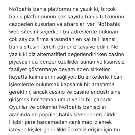
No1bahis bahis platformu ne yazık ki, birçok
bahis platformunun çok sayıda bahis tutkununu
cezbeden kusurları ve abartıları var. No1bahis
web sitesini seçerken bu adreslerde bulunan
çok sayıda firma arasından en kaliteli lisanslı
bahis sitesini tercih etmeniz tavsiye edilir. Ne
yazık ki biz alternatifleri değerlendirirken casino
piyasasında benzer özellikler sunan ve lisanssız
faaliyet göstermeye devam eden şirketler
hayatta kalmalarını sağlıyor. Bu şirketlerle ticari
işlemlerde bulunmak kapsamlı bir araştırma
gerektirir, ancak casino ve casino endüstrisine
girişmek her zaman umut verici bir çabadır.
Oyunlar ve bölümler No1bahis bahisçiler
arasında en popüler bahis sitelerinden biridir.
Hiçbir para harcamadan canlı maç izlemek
isteyen kişiler genellikle ücretsiz erişim için bu