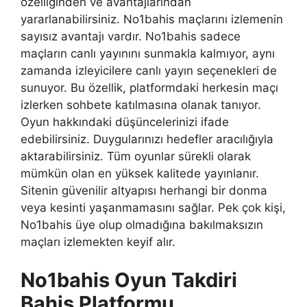
özelliğinden ve avantajlarından
yararlanabilirsiniz. No1bahis maçlarını izlemenin
sayısız avantajı vardır. No1bahis sadece
maçların canlı yayınını sunmakla kalmıyor, aynı
zamanda izleyicilere canlı yayın seçenekleri de
sunuyor. Bu özellik, platformdaki herkesin maçı
izlerken sohbete katılmasına olanak tanıyor.
Oyun hakkındaki düşüncelerinizi ifade
edebilirsiniz. Duygularınızı hedefler aracılığıyla
aktarabilirsiniz. Tüm oyunlar sürekli olarak
mümkün olan en yüksek kalitede yayınlanır.
Sitenin güvenilir altyapısı herhangi bir donma
veya kesinti yaşanmamasını sağlar. Pek çok kişi,
No1bahis üye olup olmadığına bakılmaksızın
maçları izlemekten keyif alır.
No1bahis Oyun Takdiri
Bahis Platformu