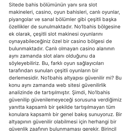
Sitede bahis bölümünün yanı sıra slot
makineleri, casino, oyun bahisleri, canlı oyunlar,
piyangolar ve sanal bölümler gibi çeşitli başka
özellikler de sunulmaktadır. No1bahis bölgesine
ek olarak, çeşitli slot makinesi oyunlarını
oynayabileceğiniz özel bir casino bölgesi de
bulunmaktadır. Canlı olmayan casino alanının
aynı zamanda slot alanı olduğunu da
söyleyebiliriz. Bu, farklı oyun sağlayıcıları
tarafından sunulan çeşitli oyunların bir
derlemesidir. No1bahis altyapısı güvenilir mi? Bu
konu aynı zamanda web sitesi güvenilirlik
analizinde de tartışılmıştır. Şimdi, No1bahis
güvenilip güvenilemeyeceği sorusuna verdiğimiz
yanıtta kapsamlı bir şekilde tartışılmayan tüm
konulara kapsamlı bir genel bakış sunuyoruz. Bir
altyapının güvenilir olabilmesi için herhangi bir
güvenlik zaafının bulunmaması gerekir. Birincil