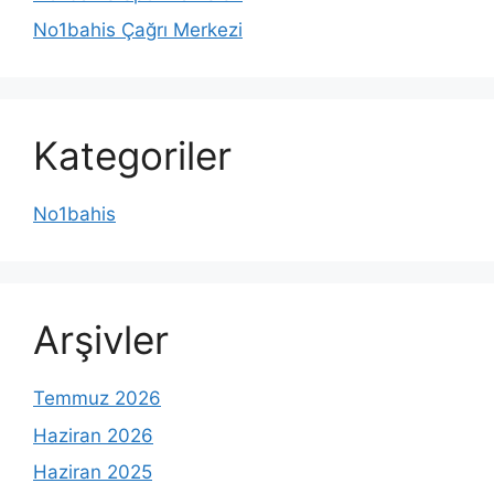
No1bahis Çağrı Merkezi
Kategoriler
No1bahis
Arşivler
Temmuz 2026
Haziran 2026
Haziran 2025