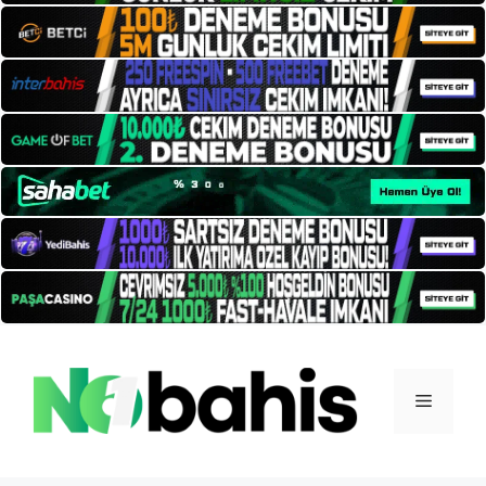
İçeriğe
atla
Menü