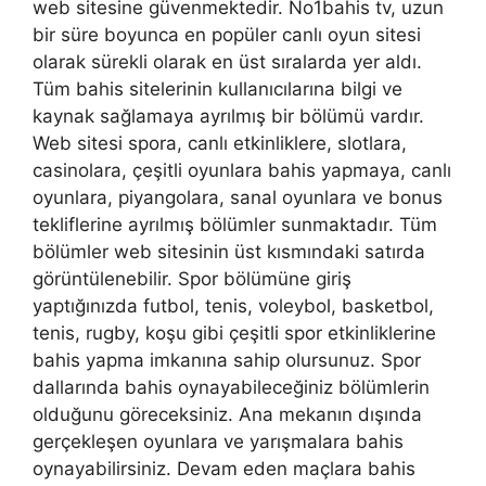
web sitesine güvenmektedir. No1bahis tv, uzun
bir süre boyunca en popüler canlı oyun sitesi
olarak sürekli olarak en üst sıralarda yer aldı.
Tüm bahis sitelerinin kullanıcılarına bilgi ve
kaynak sağlamaya ayrılmış bir bölümü vardır.
Web sitesi spora, canlı etkinliklere, slotlara,
casinolara, çeşitli oyunlara bahis yapmaya, canlı
oyunlara, piyangolara, sanal oyunlara ve bonus
tekliflerine ayrılmış bölümler sunmaktadır. Tüm
bölümler web sitesinin üst kısmındaki satırda
görüntülenebilir. Spor bölümüne giriş
yaptığınızda futbol, ​​tenis, voleybol, basketbol, ​​
tenis, rugby, koşu gibi çeşitli spor etkinliklerine
bahis yapma imkanına sahip olursunuz. Spor
dallarında bahis oynayabileceğiniz bölümlerin
olduğunu göreceksiniz. Ana mekanın dışında
gerçekleşen oyunlara ve yarışmalara bahis
oynayabilirsiniz. Devam eden maçlara bahis