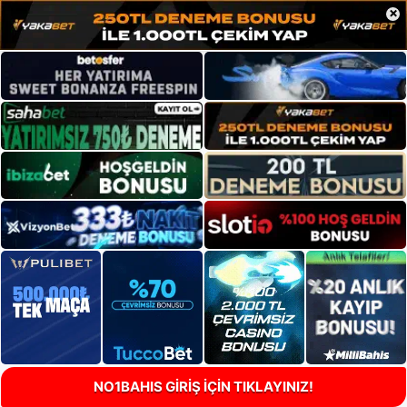
×
NO1BAHIS GİRİŞ İÇİN TIKLAYINIZ!