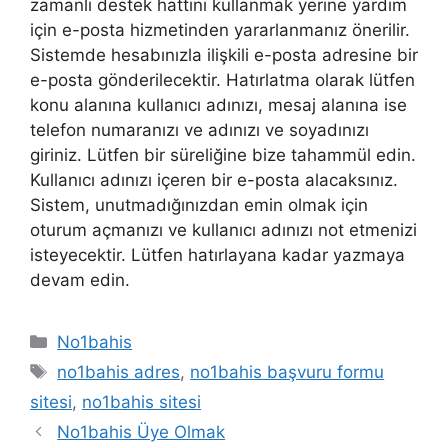
zamanlı destek hattını kullanmak yerine yardım
için e-posta hizmetinden yararlanmanız önerilir.
Sistemde hesabınızla ilişkili e-posta adresine bir
e-posta gönderilecektir. Hatırlatma olarak lütfen
konu alanına kullanıcı adınızı, mesaj alanına ise
telefon numaranızı ve adınızı ve soyadınızı
giriniz. Lütfen bir süreliğine bize tahammül edin.
Kullanıcı adınızı içeren bir e-posta alacaksınız.
Sistem, unutmadığınızdan emin olmak için
oturum açmanızı ve kullanıcı adınızı not etmenizi
isteyecektir. Lütfen hatırlayana kadar yazmaya
devam edin.
Kategoriler
No1bahis
Etiketler
no1bahis adres
,
no1bahis başvuru formu
sitesi
,
no1bahis sitesi
No1bahis Üye Olmak