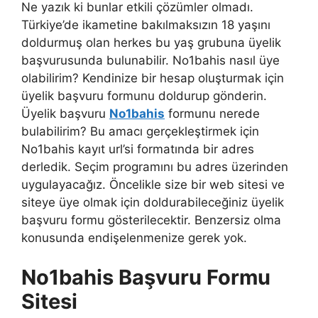
Ne yazık ki bunlar etkili çözümler olmadı.
Türkiye’de ikametine bakılmaksızın 18 yaşını
doldurmuş olan herkes bu yaş grubuna üyelik
başvurusunda bulunabilir. No1bahis nasıl üye
olabilirim? Kendinize bir hesap oluşturmak için
üyelik başvuru formunu doldurup gönderin.
Üyelik başvuru
No1bahis
formunu nerede
bulabilirim? Bu amacı gerçekleştirmek için
No1bahis kayıt url’si formatında bir adres
derledik. Seçim programını bu adres üzerinden
uygulayacağız. Öncelikle size bir web sitesi ve
siteye üye olmak için doldurabileceğiniz üyelik
başvuru formu gösterilecektir. Benzersiz olma
konusunda endişelenmenize gerek yok.
No1bahis Başvuru Formu
Sitesi