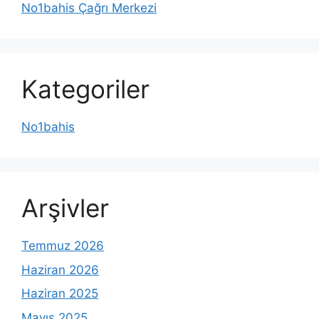
No1bahis Çağrı Merkezi
Kategoriler
No1bahis
Arşivler
Temmuz 2026
Haziran 2026
Haziran 2025
Mayıs 2025