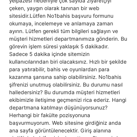
yelpazesi nedeniyle çok sayıda ziyaretçiyi
çeken, yaygın olarak tanınan bir web
sitesidir.Lütfen No1bahis başvuru formunu
okumaya, incelemeye ve anlamaya zaman
ayırın. Lütfen gerekli tüm bilgileri sağlayın ve
müşteri hizmetleri departmanımıza gönderin. Bu
görevin işlem süresi yaklaşık 5 dakikadır.
Sadece 5 dakika içinde sitemizin
kullanıcılarından biri olacaksınız. Hızlı bir şekilde
para yatırabilir, bahis ve oyunlardan para
kazanma şansına sahip olabilirsiniz. No1bahis
şifrenizi unutmuş olabilirsiniz. Bu durumu nasıl
halledersiniz? Bu durumda müşteri hizmetleri
ekibimizle iletişime geçmenizi rica ederiz. Hangi
departmana katılmayı düşünüyorsunuz?
Herhangi bir fakülte pozisyonuna
başvurmuyorum. Web sitesine girdiğiniz anda
ana sayfa görüntülenecektir. Giriş alanına