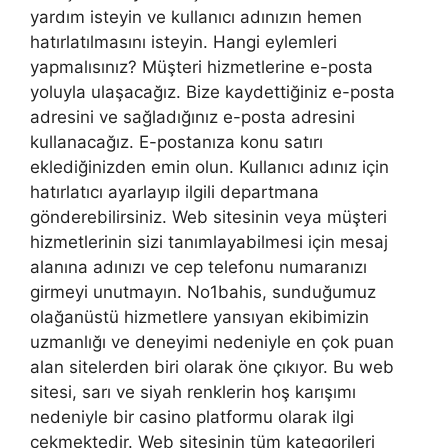
yardım isteyin ve kullanıcı adınızın hemen
hatırlatılmasını isteyin. Hangi eylemleri
yapmalısınız? Müşteri hizmetlerine e-posta
yoluyla ulaşacağız. Bize kaydettiğiniz e-posta
adresini ve sağladığınız e-posta adresini
kullanacağız. E-postanıza konu satırı
eklediğinizden emin olun. Kullanıcı adınız için
hatırlatıcı ayarlayıp ilgili departmana
gönderebilirsiniz. Web sitesinin veya müşteri
hizmetlerinin sizi tanımlayabilmesi için mesaj
alanına adınızı ve cep telefonu numaranızı
girmeyi unutmayın. No1bahis, sunduğumuz
olağanüstü hizmetlere yansıyan ekibimizin
uzmanlığı ve deneyimi nedeniyle en çok puan
alan sitelerden biri olarak öne çıkıyor. Bu web
sitesi, sarı ve siyah renklerin hoş karışımı
nedeniyle bir casino platformu olarak ilgi
çekmektedir. Web sitesinin tüm kategorileri