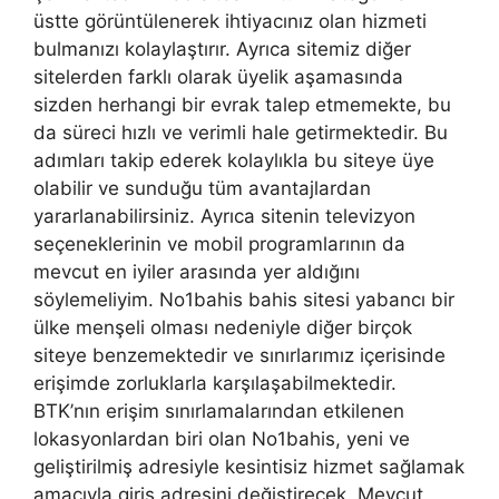
üstte görüntülenerek ihtiyacınız olan hizmeti
bulmanızı kolaylaştırır. Ayrıca sitemiz diğer
sitelerden farklı olarak üyelik aşamasında
sizden herhangi bir evrak talep etmemekte, bu
da süreci hızlı ve verimli hale getirmektedir. Bu
adımları takip ederek kolaylıkla bu siteye üye
olabilir ve sunduğu tüm avantajlardan
yararlanabilirsiniz. Ayrıca sitenin televizyon
seçeneklerinin ve mobil programlarının da
mevcut en iyiler arasında yer aldığını
söylemeliyim. No1bahis bahis sitesi yabancı bir
ülke menşeli olması nedeniyle diğer birçok
siteye benzemektedir ve sınırlarımız içerisinde
erişimde zorluklarla karşılaşabilmektedir.
BTK’nın erişim sınırlamalarından etkilenen
lokasyonlardan biri olan No1bahis, yeni ve
geliştirilmiş adresiyle kesintisiz hizmet sağlamak
amacıyla giriş adresini değiştirecek. Mevcut