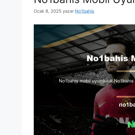
Ocak 8, 2025
yazar
No1bahis