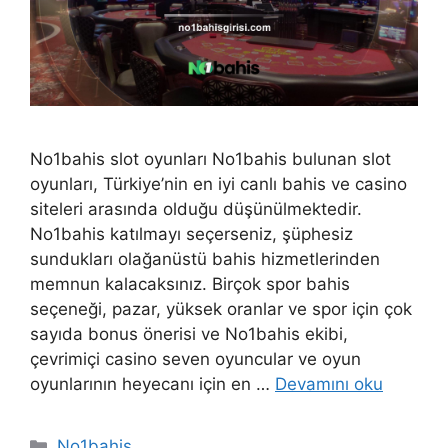
No1bahis slot oyunları No1bahis bulunan slot
oyunları, Türkiye’nin en iyi canlı bahis ve casino
siteleri arasında olduğu düşünülmektedir.
No1bahis katılmayı seçerseniz, şüphesiz
sundukları olağanüstü bahis hizmetlerinden
memnun kalacaksınız. Birçok spor bahis
seçeneği, pazar, yüksek oranlar ve spor için çok
sayıda bonus önerisi ve No1bahis ekibi,
çevrimiçi casino seven oyuncular ve oyun
oyunlarının heyecanı için en …
Devamını oku
Kategoriler
No1bahis