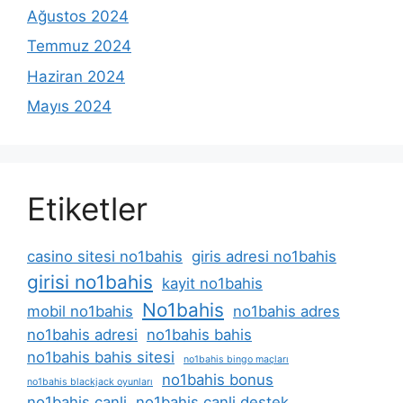
Ağustos 2024
Temmuz 2024
Haziran 2024
Mayıs 2024
Etiketler
casino sitesi no1bahis
giris adresi no1bahis
girisi no1bahis
kayit no1bahis
No1bahis
mobil no1bahis
no1bahis adres
no1bahis adresi
no1bahis bahis
no1bahis bahis sitesi
no1bahis bingo maçları
no1bahis bonus
no1bahis blackjack oyunları
no1bahis canli
no1bahis canli destek