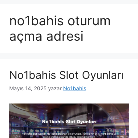
no1bahis oturum
açma adresi
No1bahis Slot Oyunları
Mayıs 14, 2025
yazar
No1bahis