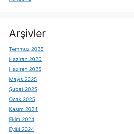
Arşivler
Temmuz 2026
Haziran 2026
Haziran 2025
Mayıs 2025
Şubat 2025
Ocak 2025
Kasım 2024
Ekim 2024
Eylül 2024