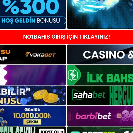
NO1BAHIS GİRİŞ İÇİN TIKLAYINIZ!